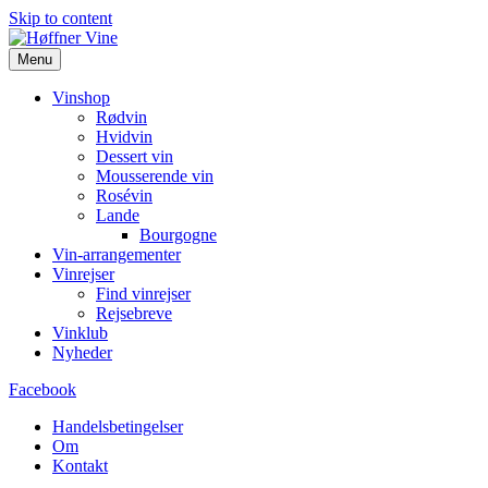
Skip to content
Menu
Vinshop
Rødvin
Hvidvin
Dessert vin
Mousserende vin
Rosévin
Lande
Bourgogne
Vin-arrangementer
Vinrejser
Find vinrejser
Rejsebreve
Vinklub
Nyheder
Facebook
Handelsbetingelser
Om
Kontakt