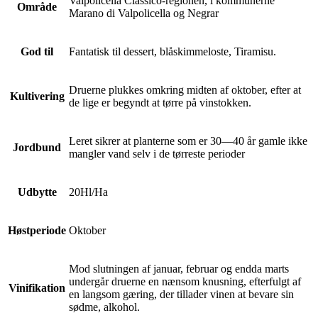
Valpolicella Classico-regionen, i kommunerne
Område
Marano di Valpolicella og Negrar
God til
Fantatisk til dessert, blåskimmeloste, Tiramisu.
Druerne plukkes omkring midten af ​​oktober, efter at
Kultivering
de lige er begyndt at tørre på vinstokken.
Leret sikrer at planterne som er 30—40 år gamle ikke
Jordbund
mangler vand selv i de tørreste perioder
Udbytte
20Hl/Ha
Høstperiode
Oktober
Mod slutningen af januar, februar og endda marts
undergår druerne en nænsom knusning, efterfulgt af
Vinifikation
en langsom gæring, der tillader vinen at bevare sin
sødme, alkohol.