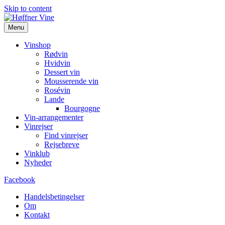
Skip to content
Menu
Vinshop
Rødvin
Hvidvin
Dessert vin
Mousserende vin
Rosévin
Lande
Bourgogne
Vin-arrangementer
Vinrejser
Find vinrejser
Rejsebreve
Vinklub
Nyheder
Facebook
Handelsbetingelser
Om
Kontakt