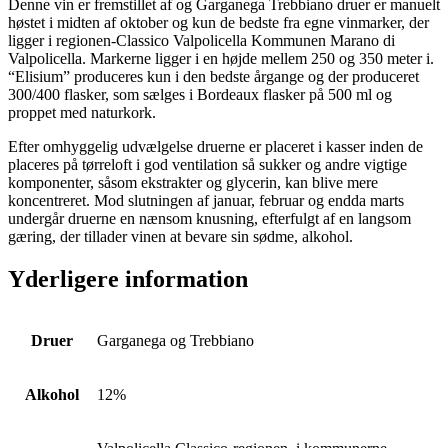
Denne vin er fremstillet af og Garganega Trebbiano druer er manuelt
høstet i midten af oktober og kun de bedste fra egne vinmarker, der
ligger i regionen-Classico Valpolicella Kommunen Marano di
Valpolicella. Markerne ligger i en højde mellem 250 og 350 meter i.
“Elisium” produceres kun i den bedste årgange og der produceret
300/400 flasker, som sælges i Bordeaux flasker på 500 ml og
proppet med naturkork.
Efter omhyggelig udvælgelse druerne er placeret i kasser inden de
placeres på tørreloft i god ventilation så sukker og andre vigtige
komponenter, såsom ekstrakter og glycerin, kan blive mere
koncentreret. Mod slutningen af januar, februar og endda marts
undergår druerne en nænsom knusning, efterfulgt af en langsom
gæring, der tillader vinen at bevare sin sødme, alkohol.
Yderligere information
Druer
Garganega og Trebbiano
Alkohol
12%