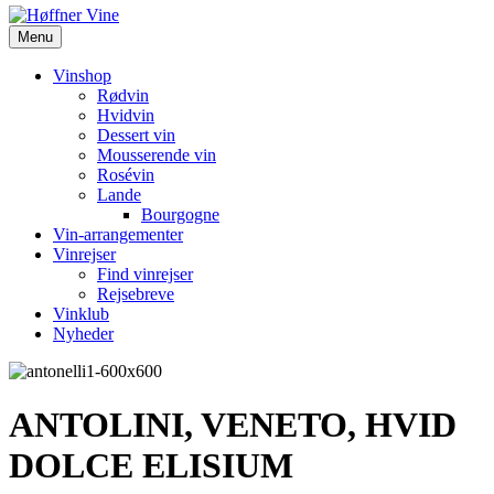
Menu
Vinshop
Rødvin
Hvidvin
Dessert vin
Mousserende vin
Rosévin
Lande
Bourgogne
Vin-arrangementer
Vinrejser
Find vinrejser
Rejsebreve
Vinklub
Nyheder
ANTOLINI, VENETO, HVID
DOLCE ELISIUM