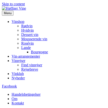
Skip to content
Menu
Vinshop
Rødvin
Hvidvin
Dessert vin
Mousserende vin
Rosévin
Lande
Bourgogne
Vin-arrangementer
Vinrejser
Find vinrejser
Rejsebreve
Vinklub
Nyheder
Facebook
Handelsbetingelser
Om
Kontakt