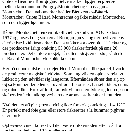
Côte de Beaune i Bourgogne. Selve marken ligger på grænsen
mellem kommunerne Puligny-Montrachet og Chassagne-
Montrachet. Den nabomarker hedder Bienvenues-Bâtard-
Montrachet, Criots-Bâtard-Montrachet og ikke mindst Montrachet,
som den ligger lige under.
Bâtard-Montrachet marken fik officielt Grand Cru AOC status i
1937 og anses i dag som en af Bourgoognes – og dermed verdens –
allerbedste hvidvinsmarker. Den strækker sig over blot 11 hektar og
der produceres årligt omkring 63.000 flasker fordelt på små 20
producenter. Det er ikke meget, når efterspørgslen er stor, så derfor
er Batard Montrachet vine altid kostbare.
Her på denne episke mark ejer Henri Moroni en lille parcel, hvorfra
de producerer magiske hvidvine. Som ung vil den opleves relativt
lukket og den udvikler sig langsomt. Efterhånden åbner den sig op
og så kommer der ellers en overflod af blomster, hasselnødder, citrus
og mineralitet. En kraftfuld, tør hvidvin med en fylde og fedme, som
skaber den helt unik og vedvarende aromatisk karakter i munden.
Nyd den let afkølet (men endelig ikke for kold) omkring 11 – 12°C.
Er perfekt med foie gras eller store fiskeretter a la hummer pighvar
eller torsk.
Opbevares vinen korrekt vil den være drikkemoden efter 5 år fra
høståret og helt op til 15 år eller mere!