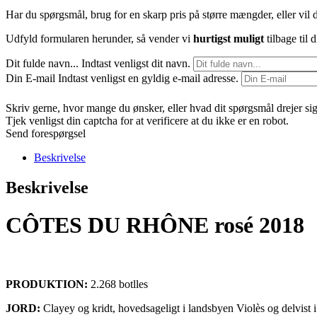
Har du spørgsmål, brug for en skarp pris på større mængder, eller vil d
Udfyld formularen herunder, så vender vi
hurtigst muligt
tilbage til d
Dit fulde navn...
Indtast venligst dit navn.
Din E-mail
Indtast venligst en gyldig e-mail adresse.
Skriv gerne, hvor mange du ønsker, eller hvad dit spørgsmål drejer si
Tjek venligst din captcha for at verificere at du ikke er en robot.
Send forespørgsel
Beskrivelse
Beskrivelse
CÔTES DU RHÔNE rosé 2018
PRODUKTION:
2.268 botlles
JORD:
Clayey og kridt, hovedsageligt i landsbyen Violès og delvist