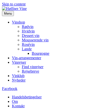
Skip to content
Menu
Vinshop
Rødvin
Hvidvin
Dessert vin
Mousserende vin
Rosévin
Lande
Bourgogne
Vin-arrangementer
Vinrejser
Find vinrejser
Rejsebreve
Vinklub
Nyheder
Facebook
Handelsbetingelser
Om
Kontakt