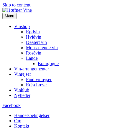
Skip to content
Menu
Vinshop
Rødvin
Hvidvin
Dessert vin
Mousserende vin
Rosévin
Lande
Bourgogne
Vin-arrangementer
Vinrejser
Find vinrejser
Rejsebreve
Vinklub
Nyheder
Facebook
Handelsbetingelser
Om
Kontakt