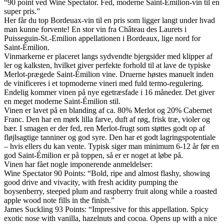
“90 point ved Wine Spectator. Fed, moderne Saint-Émilion-vin til en
super pris.”
Her får du top Bordeuax-vin til en pris som ligger langt under hvad
man kunne forvente! En stor vin fra Château des Laurets i
Puisseguin-St.-Emilion appellationen i Bordeaux, lige nord for
Saint-Émilion.
Vinmarkerne er placeret langs sydvendte bjergsider med klipper af
ler og kalksten, hvilket giver perfekte forhold til at lave de typiske
Merlot-prægede Saint-Émilion vine. Druerne høstes manuelt inden
de vinificeres i et topmoderne vineri med fuld termo-regulering.
Endelig kommer vinen på nye egetræsfade i 16 måneder. Det giver
en meget moderne Saint-Émilion stil.
Vinen er lavet på en blanding af ca. 80% Merlot og 20% Cabernet
Franc. Den har en mørk lilla farve, duft af røg, frisk træ, violer og
bær. I smagen er der fed, ren Merlot-frugt som støttes godt op af
fløjlsagtige tanniner og god syre. Den har et godt lagringspotentiale
– hvis ellers du kan vente. Typisk siger man minimum 6-12 år før en
god Saint-Émilion er på toppen, så er er noget at løbe på.
Vinen har fået nogle imponerende anmeldelser:
Wine Spectator 90 Points: “Bold, ripe and almost flashy, showing
good drive and vivacity, with fresh acidity pumping the
boysenberry, steeped plum and raspberry fruit along while a roasted
apple wood note fills in the finish.”
James Suckling 93 Points: “Impressive for this appellation. Spicy
exotic nose with vanilla, hazelnuts and cocoa. Opens up with a nice