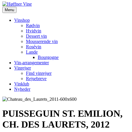
Menu
Vinshop
Rødvin
Hvidvin
Dessert vin
Mousserende vin
Rosévin
Lande
Bourgogne
Vin-arrangementer
Vinrejser
Find vinrejser
Rejsebreve
Vinklub
Nyheder
PUISSEGUIN ST. EMILION,
CH. DES LAURETS, 2012