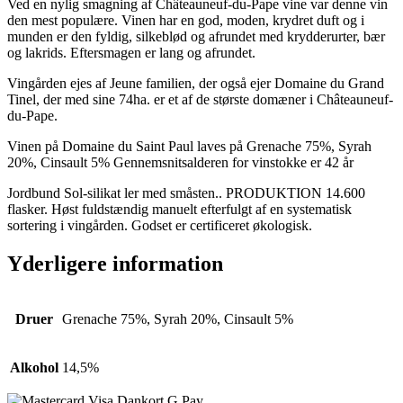
Ved en nylig smagning af Châteauneuf-du-Pape vine var denne vin
den mest populære. Vinen har en god, moden, krydret duft og i
munden er den fyldig, silkeblød og afrundet med krydderurter, bær
og lakrids. Eftersmagen er lang og afrundet.
Vingården ejes af Jeune familien, der også ejer Domaine du Grand
Tinel, der med sine 74ha. er et af de største domæner i Châteauneuf-
du-Pape.
Vinen på Domaine du Saint Paul laves på Grenache 75%, Syrah
20%, Cinsault 5% Gennemsnitsalderen for vinstokke er 42 år
Jordbund Sol-silikat ler med småsten.. PRODUKTION 14.600
flasker. Høst fuldstændig manuelt efterfulgt af en systematisk
sortering i vingården. Godset er certificeret økologisk.
Yderligere information
Druer
Grenache 75%, Syrah 20%, Cinsault 5%
Alkohol
14,5%