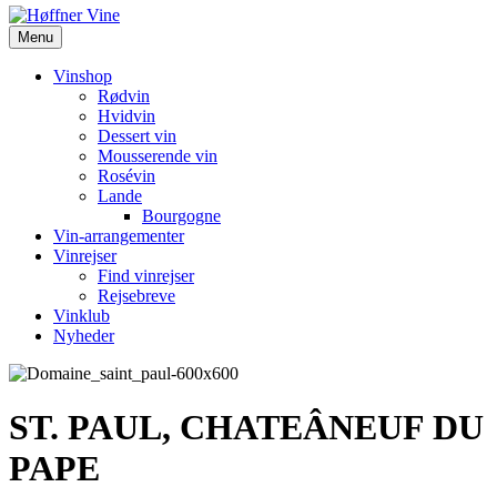
Menu
Vinshop
Rødvin
Hvidvin
Dessert vin
Mousserende vin
Rosévin
Lande
Bourgogne
Vin-arrangementer
Vinrejser
Find vinrejser
Rejsebreve
Vinklub
Nyheder
ST. PAUL, CHATEÂNEUF DU
PAPE