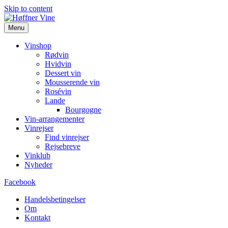
Skip to content
Menu
Vinshop
Rødvin
Hvidvin
Dessert vin
Mousserende vin
Rosévin
Lande
Bourgogne
Vin-arrangementer
Vinrejser
Find vinrejser
Rejsebreve
Vinklub
Nyheder
Facebook
Handelsbetingelser
Om
Kontakt