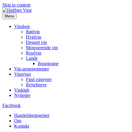
Skip to content
Menu
Vinshop
Rødvin
Hvidvin
Dessert vin
Mousserende vin
Rosévin
Lande
Bourgogne
Vin-arrangementer
Vinrejser
Find vinrejser
Rejsebreve
Vinklub
Nyheder
Facebook
Handelsbetingelser
Om
Kontakt