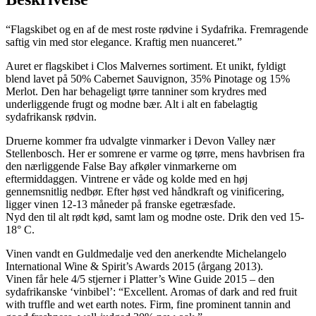
“Flagskibet og en af de mest roste rødvine i Sydafrika. Fremragende
saftig vin med stor elegance. Kraftig men nuanceret.”
Auret er flagskibet i Clos Malvernes sortiment. Et unikt, fyldigt
blend lavet på 50% Cabernet Sauvignon, 35% Pinotage og 15%
Merlot. Den har behageligt tørre tanniner som krydres med
underliggende frugt og modne bær. Alt i alt en fabelagtig
sydafrikansk rødvin.
Druerne kommer fra udvalgte vinmarker i Devon Valley nær
Stellenbosch. Her er somrene er varme og tørre, mens havbrisen fra
den nærliggende False Bay afkøler vinmarkerne om
eftermiddaggen. Vintrene er våde og kolde med en høj
gennemsnitlig nedbør. Efter høst ved håndkraft og vinificering,
ligger vinen 12-13 måneder på franske egetræsfade.
Nyd den til alt rødt kød, samt lam og modne oste. Drik den ved 15-
18° C.
Vinen vandt en Guldmedalje ved den anerkendte Michelangelo
International Wine & Spirit’s Awards 2015 (årgang 2013).
Vinen får hele 4/5 stjerner i Platter’s Wine Guide 2015 – den
sydafrikanske ‘vinbibel’: “Excellent. Aromas of dark and red fruit
with truffle and wet earth notes. Firm, fine prominent tannin and