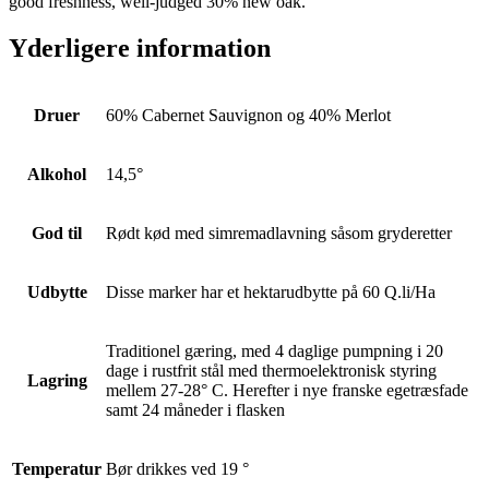
good freshness, well-judged 30% new oak.”
Yderligere information
Druer
60% Cabernet Sauvignon og 40% Merlot
Alkohol
14,5°
God til
Rødt kød med simremadlavning såsom gryderetter
Udbytte
Disse marker har et hektarudbytte på 60 Q.li/Ha
Traditionel gæring, med 4 daglige pumpning i 20
dage i rustfrit stål med thermoelektronisk styring
Lagring
mellem 27-28° C. Herefter i nye franske egetræsfade
samt 24 måneder i flasken
Temperatur
Bør drikkes ved 19 °