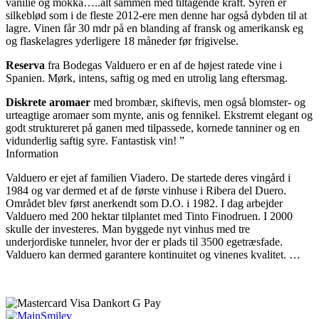
vanilie og mokka…..alt sammen med tiltagende kraft. Syren er
silkeblød som i de fleste 2012-ere men denne har også dybden til at
lagre. Vinen får 30 mdr på en blanding af fransk og amerikansk eg
og flaskelagres yderligere 18 måneder før frigivelse.
Reserva
fra Bodegas Valduero er en af de højest ratede vine i
Spanien. Mørk, intens, saftig og med en utrolig lang eftersmag.
Diskrete aromaer
med brombær, skiftevis, men også blomster- og
urteagtige aromaer som mynte, anis og fennikel. Ekstremt elegant og
godt struktureret på ganen med tilpassede, kornede tanniner og en
vidunderlig saftig syre. Fantastisk vin! ”
Information
Valduero er ejet af familien Viadero. De startede deres vingård i
1984 og var dermed et af de første vinhuse i Ribera del Duero.
Området blev først anerkendt som D.O. i 1982. I dag arbejder
Valduero med 200 hektar tilplantet med Tinto Finodruen. I 2000
skulle der investeres. Man byggede nyt vinhus med tre
underjordiske tunneler, hvor der er plads til 3500 egetræsfade.
Valduero kan dermed garantere kontinuitet og vinenes kvalitet. …