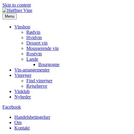
Skip to content
Menu
Vinshop
Rødvin
Hvidvin
Dessert vin
Mousserende vin
Rosévin
Lande
Bourgogne
Vin-arrangementer
Vinrejser
Find vinrejser
Rejsebreve
Vinklub
Nyheder
Facebook
Handelsbetingelser
Om
Kontakt