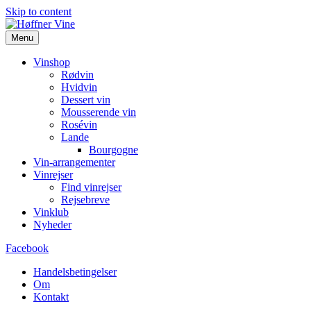
Skip to content
Menu
Vinshop
Rødvin
Hvidvin
Dessert vin
Mousserende vin
Rosévin
Lande
Bourgogne
Vin-arrangementer
Vinrejser
Find vinrejser
Rejsebreve
Vinklub
Nyheder
Facebook
Handelsbetingelser
Om
Kontakt